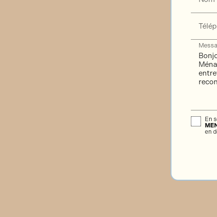
Télé
Messa
En s
ME
en d