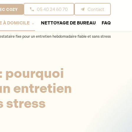
05 40 24 60 70
Contact
EC COZY
 À DOMICILE
NETTOYAGE DE BUREAU
FAQ
estataire fixe pour un entretien hebdomadaire fiable et sans stress
: pourquoi
un entretien
 stress