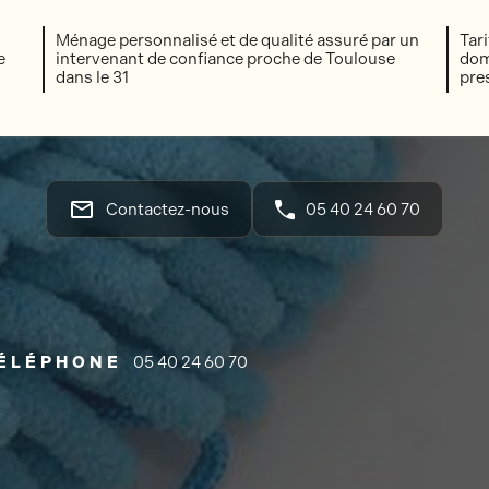
Ménage personnalisé et de qualité assuré par un
Tar
e
intervenant de confiance proche de Toulouse
dom
dans le 31
pre
mail_outline
Contactez-nous
05 40 24 60 70
ÉLÉPHONE
05 40 24 60 70